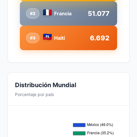
51.077
Francia
#2
6.692
Haití
#3
Distribución Mundial
Porcentaje por país