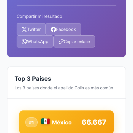
Compartir mi resultado:
Twitter
Facebook
WhatsApp
Copiar enlace
Top 3 Países
Los 3 países donde el apellido Colin es más común
66.667
México
#1