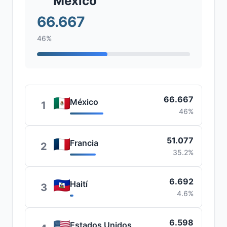
México
66.667
46%
66.667
México
1
46%
51.077
Francia
2
35.2%
6.692
Haití
3
4.6%
6.598
Estados Unidos