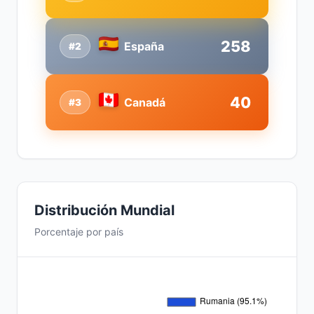
258
España
#2
40
Canadá
#3
Distribución Mundial
Porcentaje por país