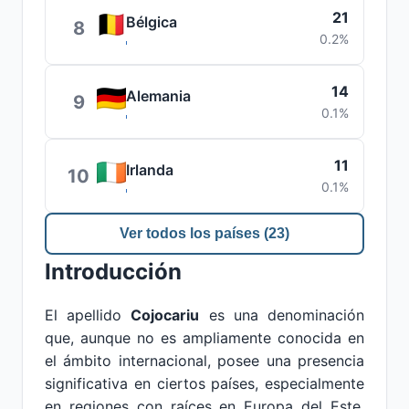
21
Bélgica
8
0.2%
14
Alemania
9
0.1%
11
Irlanda
10
0.1%
Ver todos los países (23)
Introducción
El apellido
Cojocariu
es una denominación
que, aunque no es ampliamente conocida en
el ámbito internacional, posee una presencia
significativa en ciertos países, especialmente
en regiones con raíces en Europa del Este.