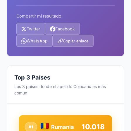
Compartir mi resultado:
Twitter
Facebook
WhatsApp
Copiar enlace
Top 3 Países
Los 3 países donde el apellido Cojocariu es más
común
10.018
Rumania
#1