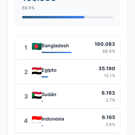
68.6%
160.083
Bangladesh
1
68.6%
35.190
Egipto
2
15.1%
6.193
Sudán
3
2.7%
6.165
Indonesia
4
2.6%