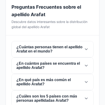
Preguntas Frecuentes sobre el
apellido Arafat
Descubre datos interesantes sobre la distribución
global del apellido Arafat
¿Cuántas personas tienen el apellido
Arafat en el mundo?
¿En cuántos países se encuentra el
Actualmente hay aproximadamente
233.343
apellido Arafat?
personas
con el apellido
Arafat
en todo el
mundo. Esto significa que aproximadamente 1
de cada
¿En qué país es más común el
34,284 personas
en el mundo lleva
El apellido
Arafat
está presente en
97 países
apellido Arafat?
este apellido. Se encuentra presente en
97
de todo el mundo. Esto lo clasifica como un
países
, lo que refleja su distribución global.
apellido de alcance
regional
. Su presencia en
múltiples países indica patrones históricos de
¿Cuáles son los 5 países con más
El apellido
Arafat
es más común en
personas apellidadas Arafat?
migración y dispersión familiar a lo largo de los
Bangladesh
, donde lo portan