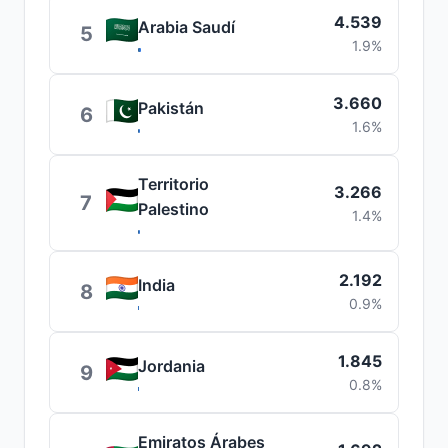
4.539
Arabia Saudí
5
1.9%
3.660
Pakistán
6
1.6%
Territorio
3.266
7
Palestino
1.4%
2.192
India
8
0.9%
1.845
Jordania
9
0.8%
Emiratos Árabes