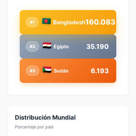
160.083
Bangladesh
#1
35.190
Egipto
#2
6.193
Sudán
#3
Distribución Mundial
Porcentaje por país