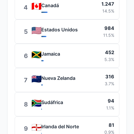
1.247
Canadá
4
14.5%
984
Estados Unidos
5
11.5%
452
Jamaica
6
5.3%
316
Nueva Zelanda
7
3.7%
94
Sudáfrica
8
1.1%
81
Irlanda del Norte
9
0.9%