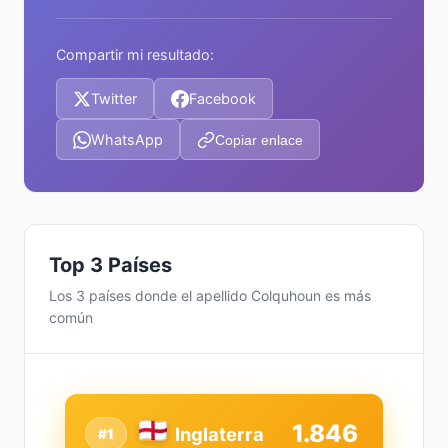
Compartir mi resultado:
Twitter
Facebook
WhatsApp
Copiar enlace
Top 3 Países
Los 3 países donde el apellido Colquhoun es más
común
1.846
Inglaterra
#1