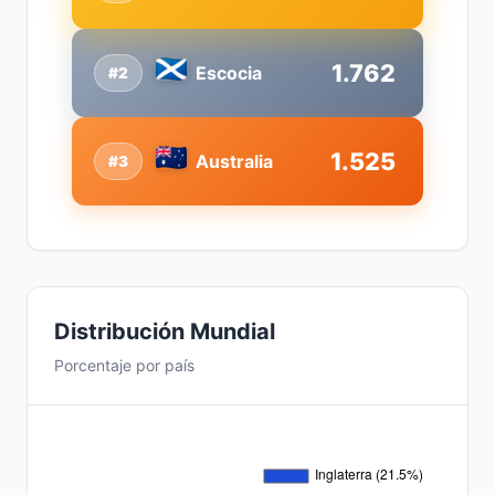
1.762
Escocia
#2
1.525
Australia
#3
Distribución Mundial
Porcentaje por país