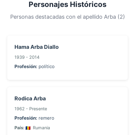
una distribución más equitativa entre ellos.
Personajes Históricos
Esta distribución nos ayuda a comprender los
orígenes y la historia migratoria de las familias
Personas destacadas con el apellido Arba (2)
con este apellido.
Hama Arba Diallo
1939 - 2014
Profesión:
político
Rodica Arba
1962 - Presente
Profesión:
remero
País:
Rumania