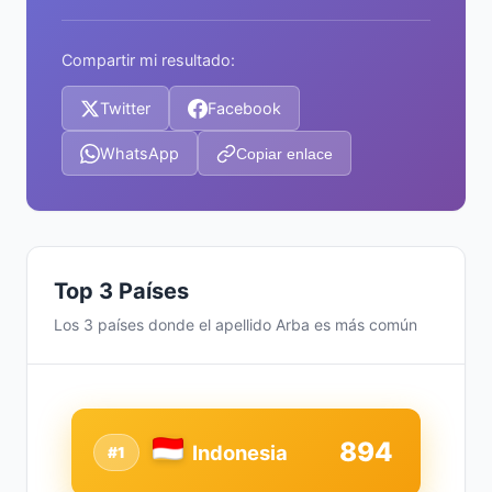
Compartir mi resultado:
Twitter
Facebook
WhatsApp
Copiar enlace
Top 3 Países
Los 3 países donde el apellido Arba es más común
894
Indonesia
#1