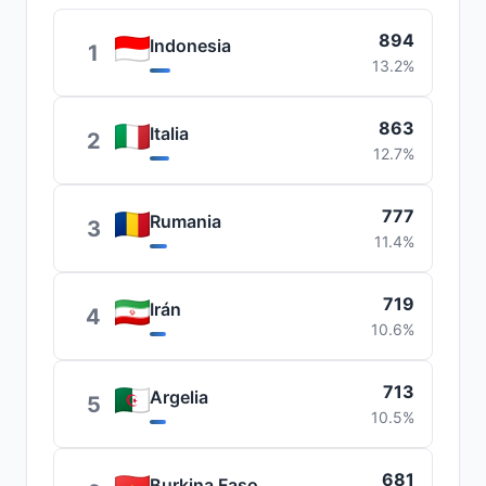
894
Indonesia
1
13.2%
863
Italia
2
12.7%
777
Rumania
3
11.4%
719
Irán
4
10.6%
713
Argelia
5
10.5%
681
Burkina Faso