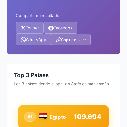
Compartir mi resultado:
Twitter
Facebook
WhatsApp
Copiar enlace
Top 3 Países
Los 3 países donde el apellido Arafa es más común
109.694
Egipto
#1