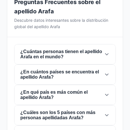
Preguntas Frecuentes sobre el
apellido Arafa
Descubre datos interesantes sobre la distribución
global del apellido Arafa
¿Cuántas personas tienen el apellido
Arafa en el mundo?
¿En cuántos países se encuentra el
Actualmente hay aproximadamente
149.725
apellido Arafa?
personas
con el apellido
Arafa
en todo el
mundo. Esto significa que aproximadamente 1
de cada
¿En qué país es más común el
53,431 personas
en el mundo lleva
El apellido
Arafa
está presente en
76 países
apellido Arafa?
este apellido. Se encuentra presente en
76
de todo el mundo. Esto lo clasifica como un
países
, lo que refleja su distribución global.
apellido de alcance
regional
. Su presencia en
múltiples países indica patrones históricos de
¿Cuáles son los 5 países con más
El apellido
Arafa
es más común en
Egipto
,
personas apellidadas Arafa?
migración y dispersión familiar a lo largo de los
donde lo portan aproximadamente
109.694
siglos.
personas
. Esto representa el
73.3%
del total