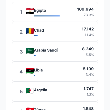
109.694
Egipto
1
73.3%
17.142
Chad
2
11.4%
8.249
Arabia Saudí
3
5.5%
5.109
Libia
4
3.4%
1.747
Argelia
5
1.2%
1.548
Túnez