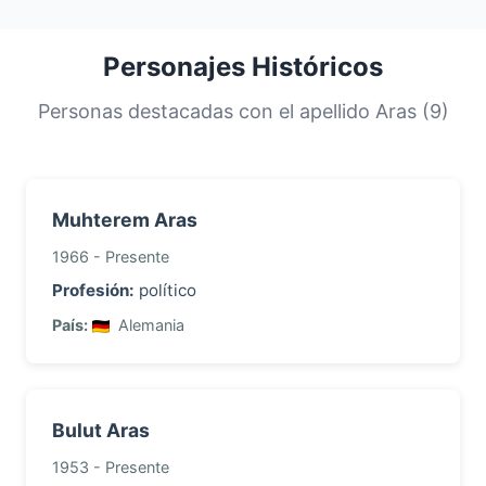
mundial.
encuentran en
Turquía
, su país principal. Los
apellidos más comunes son compartidos por
una gran proporción de la población. Esta
Personajes Históricos
distribución nos ayuda a comprender los
orígenes y la historia migratoria de las familias
Personas destacadas con el apellido Aras (9)
con este apellido.
Muhterem Aras
1966 - Presente
Profesión:
político
País:
Alemania
Bulut Aras
1953 - Presente