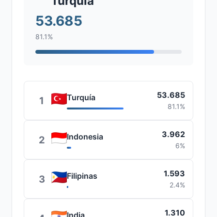
Turquía
53.685
81.1%
53.685
Turquía
1
81.1%
3.962
Indonesia
2
6%
1.593
Filipinas
3
2.4%
1.310
India