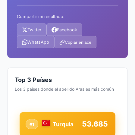
Compartir mi resultado:
Twitter
Facebook
WhatsApp
Copiar enlace
Top 3 Países
Los 3 países donde el apellido Aras es más común
53.685
Turquía
#1