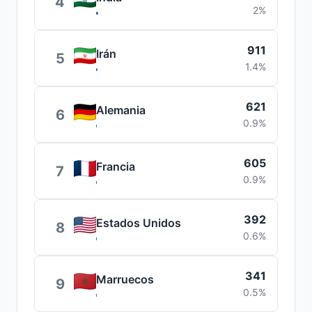
4
2%
911
Irán
5
1.4%
621
Alemania
6
0.9%
605
Francia
7
0.9%
392
Estados Unidos
8
0.6%
341
Marruecos
9
0.5%