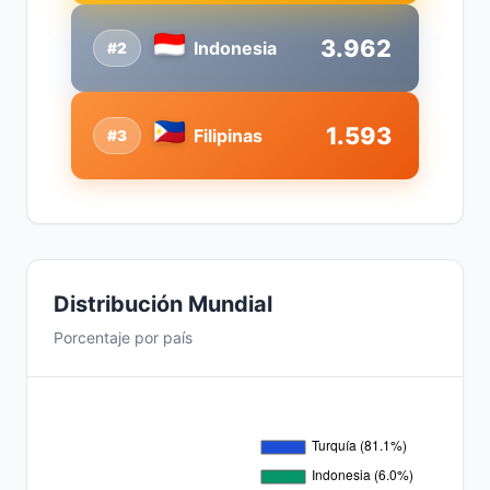
3.962
Indonesia
#2
1.593
Filipinas
#3
Distribución Mundial
Porcentaje por país