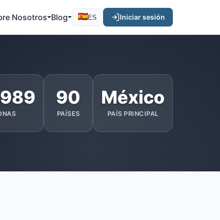
bre Nosotros
Blog
Iniciar sesión
ES
.989
90
México
ONAS
PAÍSES
PAÍS PRINCIPAL