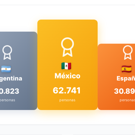
México
gentina
Espa
62.741
0.823
30.8
personas
personas
persona