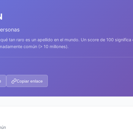
N
personas
 qué tan raro es un apellido en el mundo. Un score de 100 signific
remadamente común (> 10 millones).
p
Copiar enlace
mún