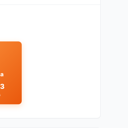
ña
93
s