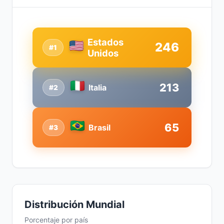
Estados
246
#1
Unidos
213
Italia
#2
65
Brasil
#3
Distribución Mundial
Porcentaje por país