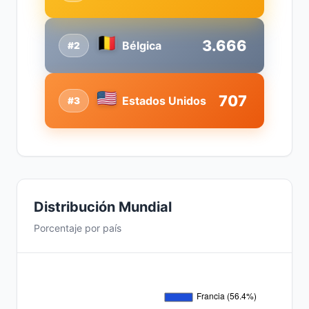
3.666
Bélgica
#2
707
Estados Unidos
#3
Distribución Mundial
Porcentaje por país