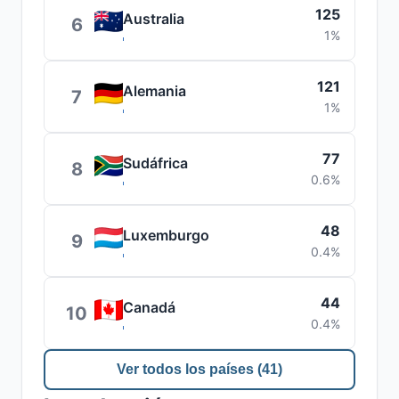
125
Australia
6
1%
121
Alemania
7
1%
77
Sudáfrica
8
0.6%
48
Luxemburgo
9
0.4%
44
Canadá
10
0.4%
Ver todos los países (41)