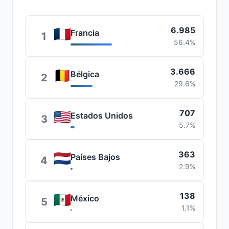
6.985
Francia
1
56.4%
3.666
Bélgica
2
29.6%
707
Estados Unidos
3
5.7%
363
Países Bajos
4
2.9%
138
México
5
1.1%