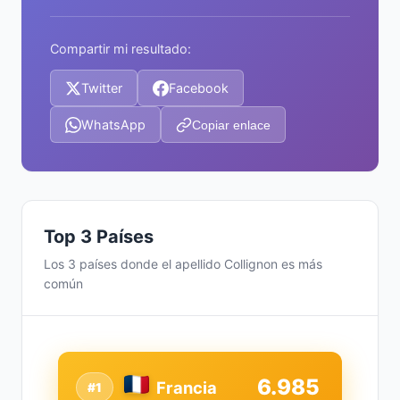
Compartir mi resultado:
Twitter
Facebook
WhatsApp
Copiar enlace
Top 3 Países
Los 3 países donde el apellido Collignon es más
común
6.985
Francia
#1