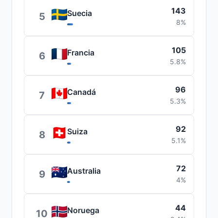
143
Suecia
5
8%
105
Francia
6
5.8%
96
Canadá
7
5.3%
92
Suiza
8
5.1%
72
Australia
9
4%
44
Noruega
10