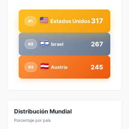
317
Estados Unidos
#1
267
Israel
#2
245
Austria
#3
Distribución Mundial
Porcentaje por país