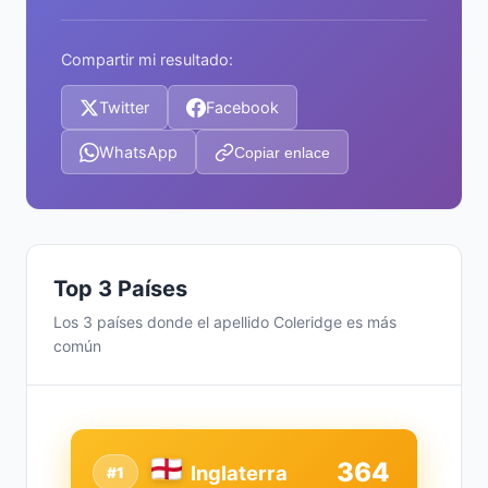
Compartir mi resultado:
Twitter
Facebook
WhatsApp
Copiar enlace
Top 3 Países
Los 3 países donde el apellido Coleridge es más
común
364
Inglaterra
#1