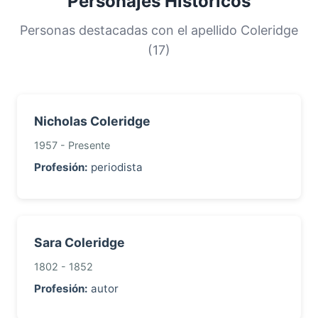
Personajes Históricos
distribución nos ayuda a comprender los
orígenes y la historia migratoria de las familias
Personas destacadas con el apellido Coleridge
con este apellido.
(17)
Nicholas Coleridge
1957 - Presente
Profesión:
periodista
Sara Coleridge
1802 - 1852
Profesión:
autor