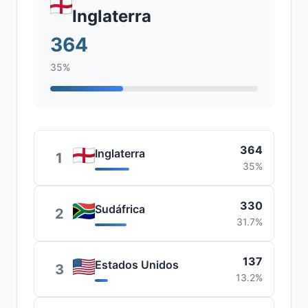
Inglaterra
364
35%
364
Inglaterra
1
35%
330
Sudáfrica
2
31.7%
137
Estados Unidos
3
13.2%