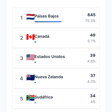
645
Países Bajos
1
75.3%
49
Canadá
2
5.7%
39
Estados Unidos
3
4.6%
37
Nueva Zelanda
4
4.3%
34
Sudáfrica
5
4%