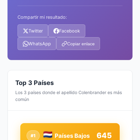
Compartir mi resultado:
Twitter
Facebook
WhatsApp
Copiar enlace
Top 3 Países
Los 3 países donde el apellido Colenbrander es más
común
645
Países Bajos
#1