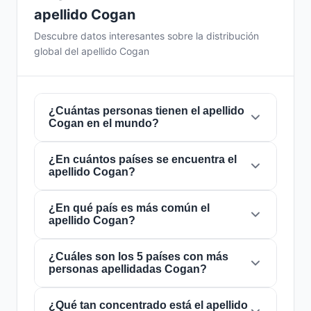
apellido Cogan
Descubre datos interesantes sobre la distribución
global del apellido Cogan
¿Cuántas personas tienen el apellido
Cogan en el mundo?
¿En cuántos países se encuentra el
Actualmente hay aproximadamente
9.682
apellido Cogan?
personas
con el apellido
Cogan
en todo el
mundo. Esto significa que aproximadamente 1
de cada
¿En qué país es más común el
826,276 personas
en el mundo lleva
El apellido
Cogan
está presente en
55 países
apellido Cogan?
este apellido. Se encuentra presente en
55
de todo el mundo. Esto lo clasifica como un
países
, lo que refleja su distribución global.
apellido de alcance
regional
. Su presencia en
múltiples países indica patrones históricos de
¿Cuáles son los 5 países con más
El apellido
Cogan
es más común en
Estados
personas apellidadas Cogan?
migración y dispersión familiar a lo largo de los
Unidos
, donde lo portan aproximadamente
siglos.
5.294 personas
. Esto representa el
54.7%
del
total mundial de personas con este apellido. La
¿Qué tan concentrado está el apellido
Los 5 países con mayor número de personas