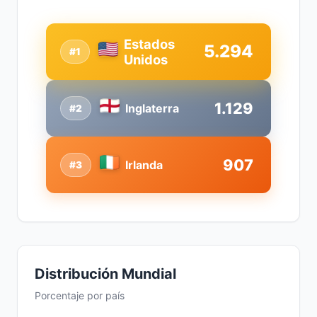
Estados
5.294
#1
Unidos
1.129
Inglaterra
#2
907
Irlanda
#3
Distribución Mundial
Porcentaje por país