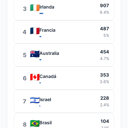
907
Irlanda
3
9.4%
487
Francia
4
5%
454
Australia
5
4.7%
353
Canadá
6
3.6%
228
Israel
7
2.4%
104
Brasil
8
1.1%