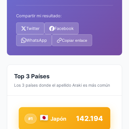
Compartir mi resultado:
Twitter
Facebook
WhatsApp
Copiar enlace
Top 3 Países
Los 3 países donde el apellido Araki es más común
142.194
Japón
#1