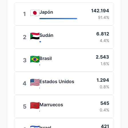
142.194
Japón
1
91.4%
6.812
Sudán
2
4.4%
2.543
Brasil
3
1.6%
1.294
Estados Unidos
4
0.8%
545
Marruecos
5
0.4%
421
Israel