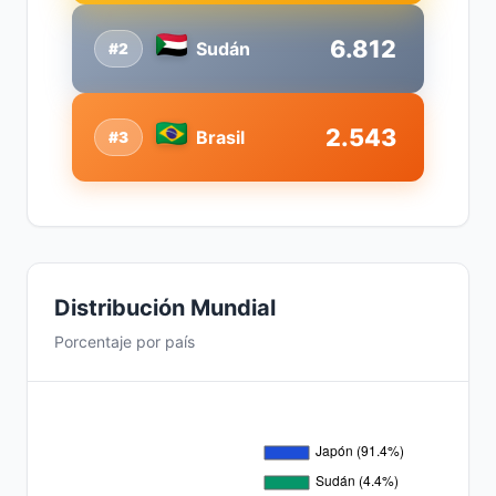
6.812
Sudán
#2
2.543
Brasil
#3
Distribución Mundial
Porcentaje por país