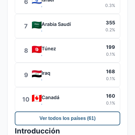
6
0.3%
355
Arabia Saudí
7
0.2%
199
Túnez
8
0.1%
168
Iraq
9
0.1%
160
Canadá
10
0.1%
Ver todos los países (61)
Introducción