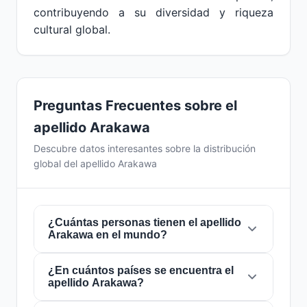
contribuyendo a su diversidad y riqueza
cultural global.
Preguntas Frecuentes sobre el
apellido Arakawa
Descubre datos interesantes sobre la distribución
global del apellido Arakawa
¿Cuántas personas tienen el apellido
Arakawa en el mundo?
¿En cuántos países se encuentra el
Actualmente hay aproximadamente
33.289
apellido Arakawa?
personas
con el apellido
Arakawa
en todo el
mundo. Esto significa que aproximadamente 1