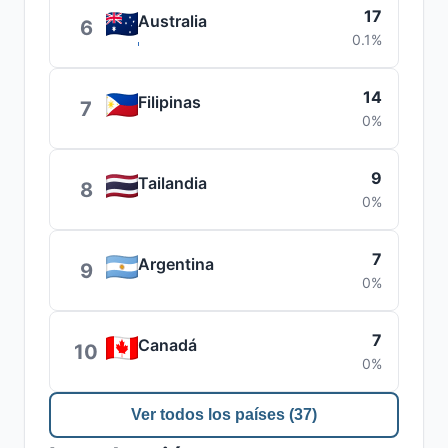
17
Australia
6
0.1%
14
Filipinas
7
0%
9
Tailandia
8
0%
7
Argentina
9
0%
7
Canadá
10
0%
Ver todos los países (37)