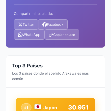
Compartir mi resultado:
Twitter
Facebook
WhatsApp
Copiar enlace
Top 3 Países
Los 3 países donde el apellido Arakawa es más
común
30.951
Japón
#1