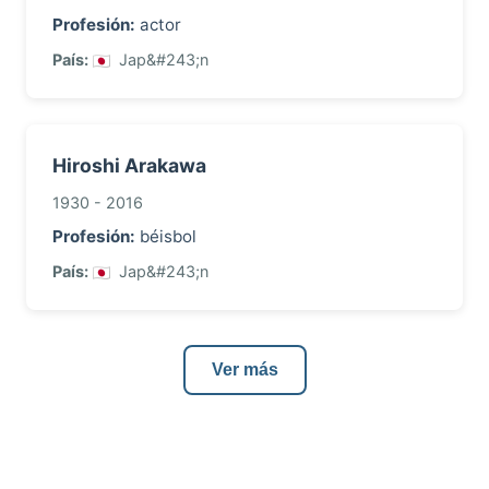
Profesión:
actor
País:
Jap&#243;n
Hiroshi Arakawa
1930 - 2016
Profesión:
béisbol
País:
Jap&#243;n
Ver más