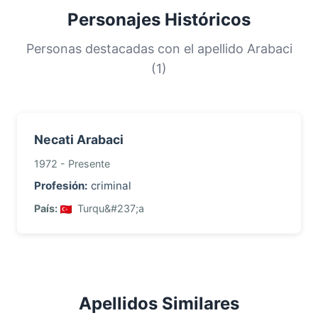
una gran proporción de la población. Esta
Personajes Históricos
distribución nos ayuda a comprender los
orígenes y la historia migratoria de las familias
Personas destacadas con el apellido Arabaci
con este apellido.
(1)
Necati Arabaci
1972 - Presente
Profesión:
criminal
País:
Turqu&#237;a
Apellidos Similares