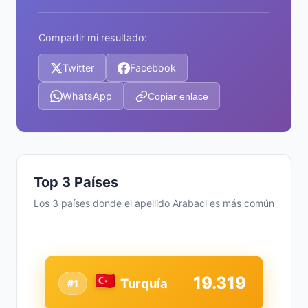
Compartir mi resultado:
Twitter
Facebook
WhatsApp
Copiar enlace
Top 3 Países
Los 3 países donde el apellido Arabaci es más común
19.319
Turquía
#1