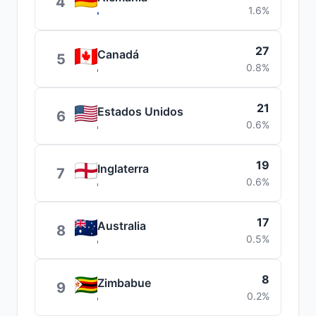
4
1.6%
27
Canadá
5
0.8%
21
Estados Unidos
6
0.6%
19
Inglaterra
7
0.6%
17
Australia
8
0.5%
8
Zimbabue
9
0.2%