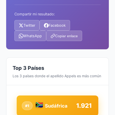
Compartir mi resultado:
Twitter
Facebook
WhatsApp
Copiar enlace
Top 3 Países
Los 3 países donde el apellido Appels es más común
1.921
Sudáfrica
#1