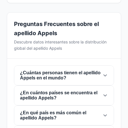
Preguntas Frecuentes sobre el
apellido Appels
Descubre datos interesantes sobre la distribución
global del apellido Appels
¿Cuántas personas tienen el apellido
Appels en el mundo?
¿En cuántos países se encuentra el
Actualmente hay aproximadamente
3.392
apellido Appels?
personas
con el apellido
Appels
en todo el
mundo. Esto significa que aproximadamente 1
de cada
¿En qué país es más común el
2,358,491 personas
en el mundo
El apellido
Appels
está presente en
22 países
apellido Appels?
lleva este apellido. Se encuentra presente en
de todo el mundo. Esto lo clasifica como un
22 países
, lo que refleja su distribución global.
apellido de alcance
local
. Su presencia en