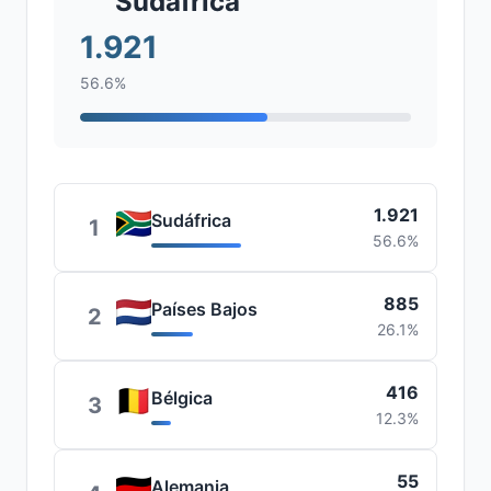
Sudáfrica
1.921
56.6%
1.921
Sudáfrica
1
56.6%
885
Países Bajos
2
26.1%
416
Bélgica
3
12.3%
55
Alemania