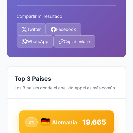
Compartir mi resultado:
Twitter
Facebook
WhatsApp
Copiar enlace
Top 3 Países
Los 3 países donde el apellido Appel es más común
19.665
Alemania
#1