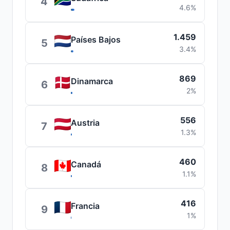
4
4.6%
1.459
Países Bajos
5
3.4%
869
Dinamarca
6
2%
556
Austria
7
1.3%
460
Canadá
8
1.1%
416
Francia
9
1%