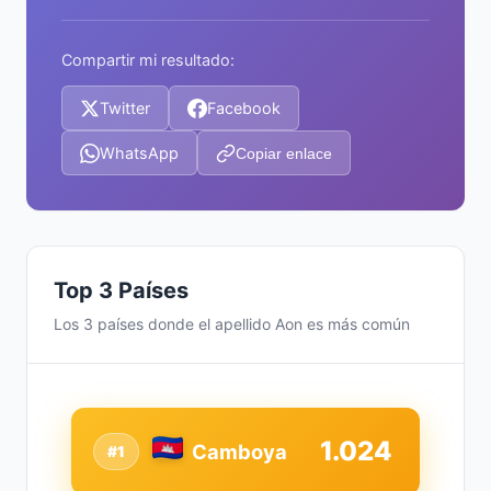
Compartir mi resultado:
Twitter
Facebook
WhatsApp
Copiar enlace
Top 3 Países
Los 3 países donde el apellido Aon es más común
1.024
Camboya
#1