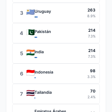
263
Uruguay
3
8.9%
214
Pakistán
4
7.3%
214
India
5
7.3%
98
Indonesia
6
3.3%
70
Tailandia
7
2.4%
Emiratos Árabes