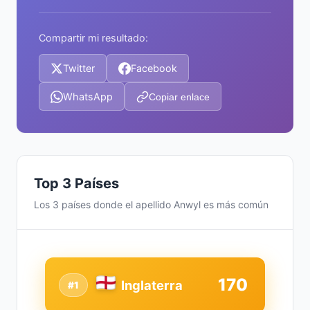
Compartir mi resultado:
Twitter
Facebook
WhatsApp
Copiar enlace
Top 3 Países
Los 3 países donde el apellido Anwyl es más común
170
Inglaterra
#1