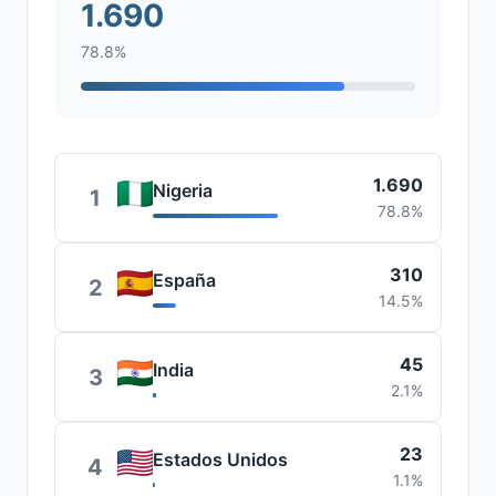
1.690
78.8%
1.690
Nigeria
1
78.8%
310
España
2
14.5%
45
India
3
2.1%
23
Estados Unidos
4
1.1%