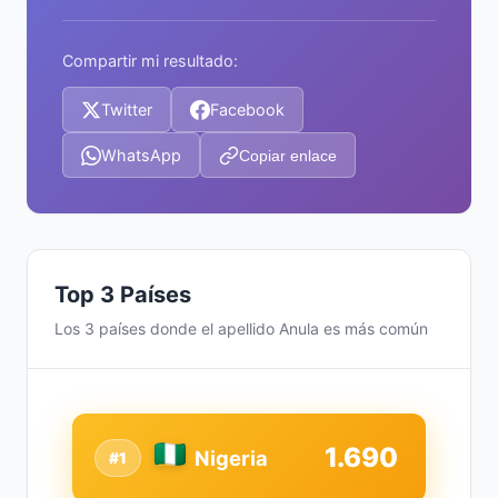
Compartir mi resultado:
Twitter
Facebook
WhatsApp
Copiar enlace
Top 3 Países
Los 3 países donde el apellido Anula es más común
1.690
Nigeria
#1