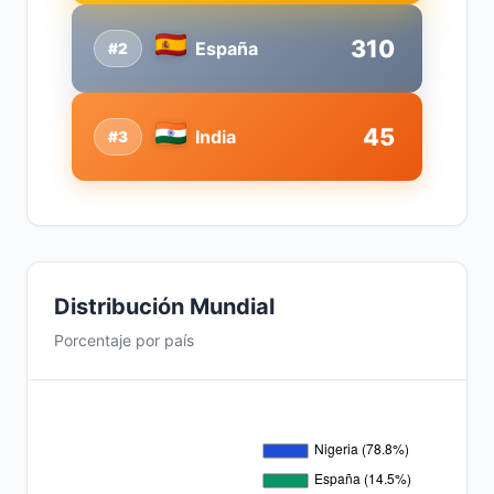
310
España
#2
45
India
#3
Distribución Mundial
Porcentaje por país