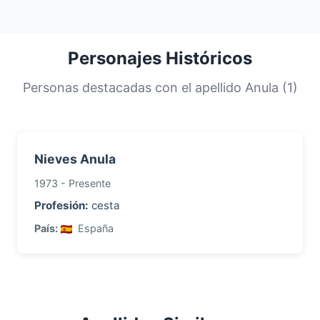
mundial.
encuentran en
Nigeria
, su país principal. Los
apellidos más comunes son compartidos por
una gran proporción de la población. Esta
Personajes Históricos
distribución nos ayuda a comprender los
orígenes y la historia migratoria de las familias
Personas destacadas con el apellido Anula (1)
con este apellido.
Nieves Anula
1973 - Presente
Profesión:
cesta
País:
España