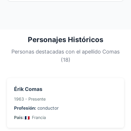
migratorios históricos.
personas),
3. Argentina
(1.950 personas),
4.
El apellido
Comas
tiene un nivel de
Colombia
(1.674 personas), y
5. Estados
concentración
moderado
. El
36.9%
de todas
Unidos
(1.487 personas). Estos cinco países
las personas con este apellido se encuentran
concentran el
78.7%
del total mundial.
en
España
, su país principal. Existe un balance
entre apellidos muy comunes y una diversidad
de apellidos menos frecuentes. Esta
Personajes Históricos
distribución nos ayuda a comprender los
orígenes y la historia migratoria de las familias
Personas destacadas con el apellido Comas
con este apellido.
(18)
Érik Comas
1963 - Presente
Profesión:
conductor
País:
Francia