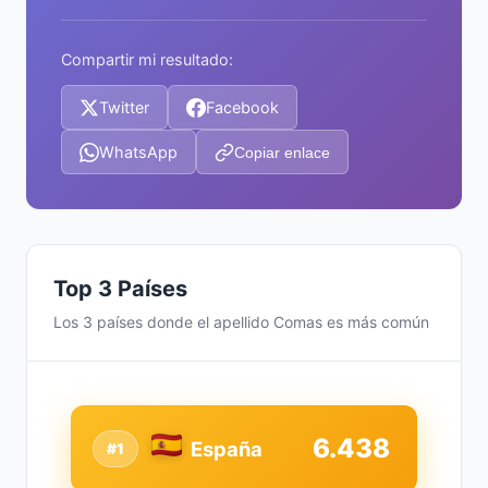
Compartir mi resultado:
Twitter
Facebook
WhatsApp
Copiar enlace
Top 3 Países
Los 3 países donde el apellido Comas es más común
6.438
España
#1