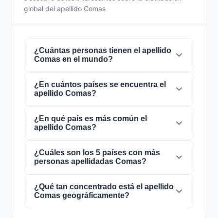
global del apellido Comas
¿Cuántas personas tienen el apellido
Comas en el mundo?
¿En cuántos países se encuentra el
Actualmente hay aproximadamente
17.428
apellido Comas?
personas
con el apellido
Comas
en todo el
mundo. Esto significa que aproximadamente 1
de cada
¿En qué país es más común el
459,031 personas
en el mundo lleva
El apellido
Comas
está presente en
49 países
apellido Comas?
este apellido. Se encuentra presente en
49
de todo el mundo. Esto lo clasifica como un
países
, lo que refleja su distribución global.
apellido de alcance
local
. Su presencia en
múltiples países indica patrones históricos de
¿Cuáles son los 5 países con más
El apellido
Comas
es más común en
España
,
personas apellidadas Comas?
migración y dispersión familiar a lo largo de los
donde lo portan aproximadamente
6.438
siglos.
personas
. Esto representa el
36.9%
del total
mundial de personas con este apellido. La alta
¿Qué tan concentrado está el apellido
Los 5 países con mayor número de personas
Comas geográficamente?
concentración en este país puede deberse a
con el apellido
Comas
son:
1. España
(6.438
su origen geográfico o a importantes flujos
personas),
2. Republica Dominicana
(2.164