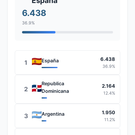
España
6.438
36.9%
6.438
España
1
36.9%
Republica
2.164
2
Dominicana
12.4%
1.950
Argentina
3
11.2%