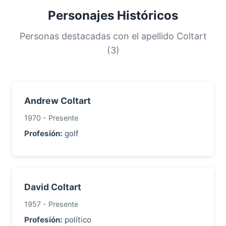
diversidad de apellidos menos frecuentes.
Personajes Históricos
Esta distribución nos ayuda a comprender los
orígenes y la historia migratoria de las familias
Personas destacadas con el apellido Coltart
con este apellido.
(3)
Andrew Coltart
1970 - Presente
Profesión:
golf
David Coltart
1957 - Presente
Profesión:
político