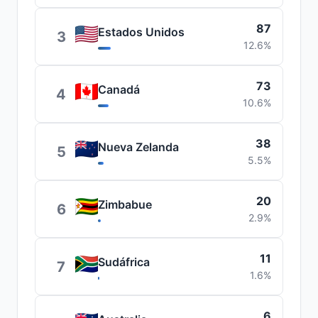
87
Estados Unidos
3
12.6%
73
Canadá
4
10.6%
38
Nueva Zelanda
5
5.5%
20
Zimbabue
6
2.9%
11
Sudáfrica
7
1.6%
6