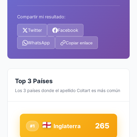
Compartir mi resultado:
Twitter
Facebook
WhatsApp
Copiar enlace
Top 3 Países
Los 3 países donde el apellido Coltart es más común
265
Inglaterra
#1