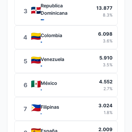
Republica
13.877
3
Dominicana
8.3%
6.098
Colombia
4
3.6%
5.910
Venezuela
5
3.5%
4.552
México
6
2.7%
3.024
Filipinas
7
1.8%
2.009
España