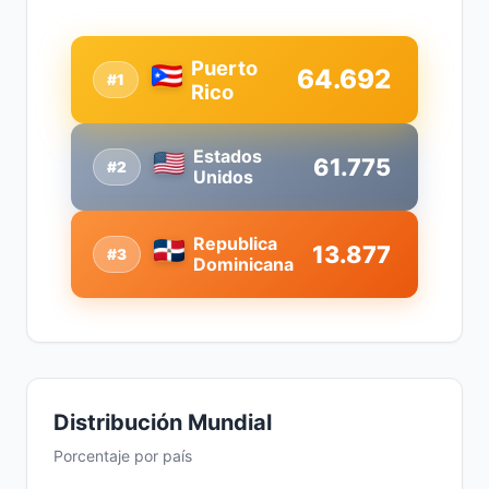
Puerto
64.692
#1
Rico
Estados
61.775
#2
Unidos
Republica
13.877
#3
Dominicana
Distribución Mundial
Porcentaje por país