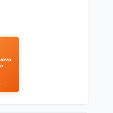
ueva
a
s