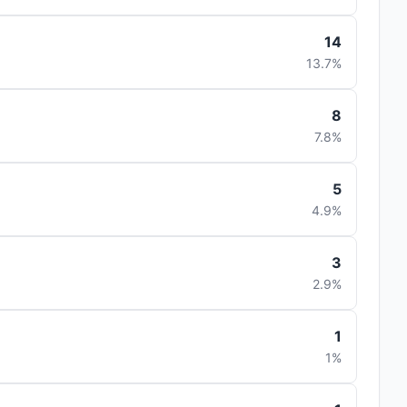
14
13.7%
8
7.8%
5
4.9%
3
2.9%
1
1%