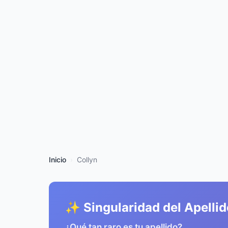
Inicio
Collyn
✨ Singularidad del Apellid
¿Qué tan raro es tu apellido?