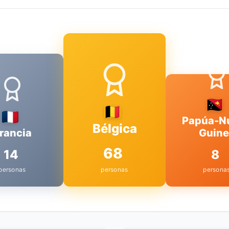
Papúa-N
Bélgica
rancia
Guine
68
14
8
personas
personas
persona