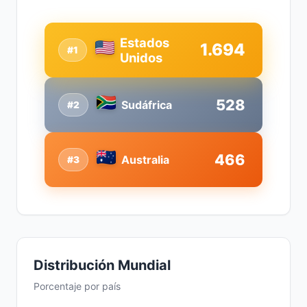
Estados
1.694
#1
Unidos
528
Sudáfrica
#2
466
Australia
#3
Distribución Mundial
Porcentaje por país