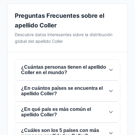
Preguntas Frecuentes sobre el
apellido Coller
Descubre datos interesantes sobre la distribución
global del apellido Coller
¿Cuántas personas tienen el apellido
Coller en el mundo?
¿En cuántos países se encuentra el
Actualmente hay aproximadamente
3.593
apellido Coller?
personas
con el apellido
Coller
en todo el
mundo. Esto significa que aproximadamente 1
de cada
¿En qué país es más común el
2,226,552 personas
en el mundo
El apellido
Coller
está presente en
40 países
apellido Coller?
lleva este apellido. Se encuentra presente en
de todo el mundo. Esto lo clasifica como un
40 países
, lo que refleja su distribución global.
apellido de alcance
local
. Su presencia en
múltiples países indica patrones históricos de
¿Cuáles son los 5 países con más
El apellido
Coller
es más común en
Estados