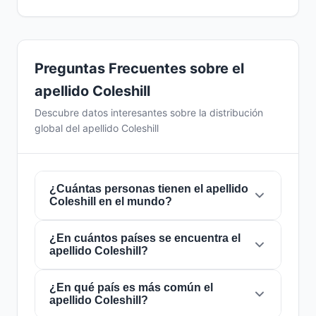
Preguntas Frecuentes sobre el
apellido Coleshill
Descubre datos interesantes sobre la distribución
global del apellido Coleshill
¿Cuántas personas tienen el apellido
Coleshill en el mundo?
¿En cuántos países se encuentra el
Actualmente hay aproximadamente
393
apellido Coleshill?
personas
con el apellido
Coleshill
en todo el
mundo. Esto significa que aproximadamente 1
de cada
¿En qué país es más común el
20,356,234 personas
en el mundo
El apellido
Coleshill
está presente en
10
apellido Coleshill?
lleva este apellido. Se encuentra presente en
países
de todo el mundo. Esto lo clasifica