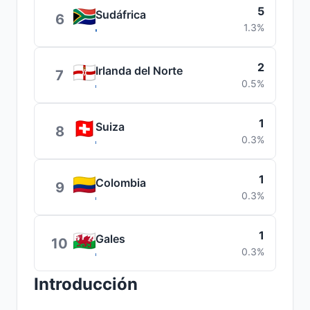
5
Sudáfrica
6
1.3%
2
Irlanda del Norte
7
0.5%
1
Suiza
8
0.3%
1
Colombia
9
0.3%
1
Gales
10
0.3%
Introducción