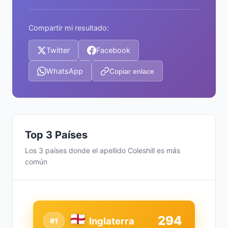
Compartir mi resultado:
Twitter
Facebook
WhatsApp
Copiar enlace
Top 3 Países
Los 3 países donde el apellido Coleshill es más
común
294
Inglaterra
#1