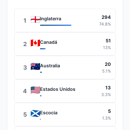
294
Inglaterra
1
74.8%
51
Canadá
2
13%
20
Australia
3
5.1%
13
Estados Unidos
4
3.3%
5
Escocia
5
1.3%