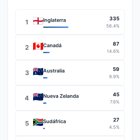
335
Inglaterra
1
56.4%
87
Canadá
2
14.6%
59
Australia
3
9.9%
45
Nueva Zelanda
4
7.6%
27
Sudáfrica
5
4.5%