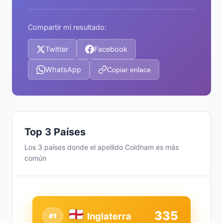
Compartir mi resultado:
Twitter
Facebook
WhatsApp
Copiar enlace
Top 3 Países
Los 3 países donde el apellido Coldham es más
común
335
Inglaterra
#1