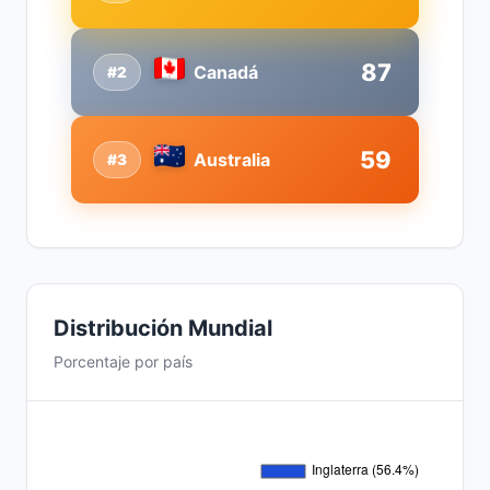
87
Canadá
#2
59
Australia
#3
Distribución Mundial
Porcentaje por país