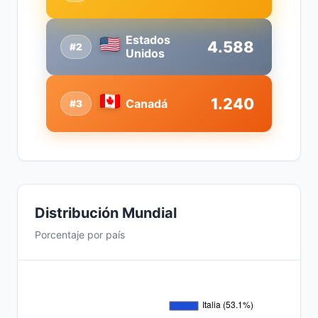
Estados
4.588
#2
Unidos
1.240
Canadá
#3
Distribución Mundial
Porcentaje por país