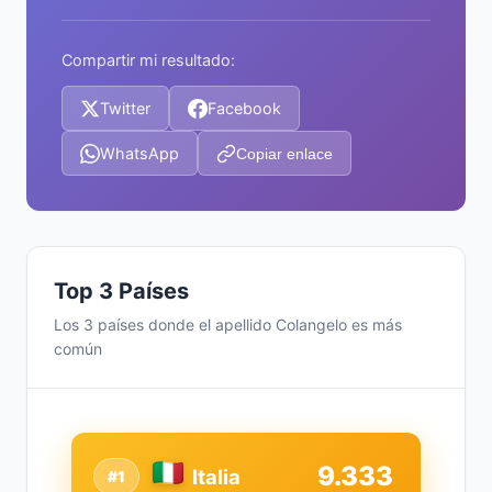
Compartir mi resultado:
Twitter
Facebook
WhatsApp
Copiar enlace
Top 3 Países
Los 3 países donde el apellido Colangelo es más
común
9.333
Italia
#1