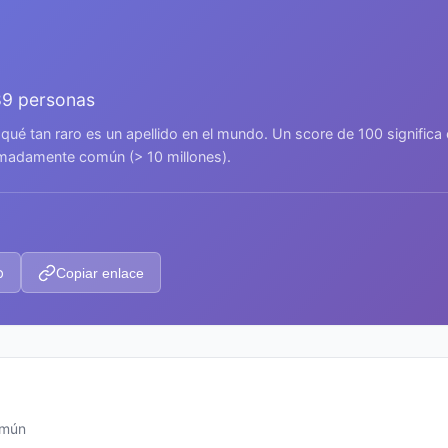
89 personas
 qué tan raro es un apellido en el mundo. Un score de 100 signific
remadamente común (> 10 millones).
p
Copiar enlace
omún