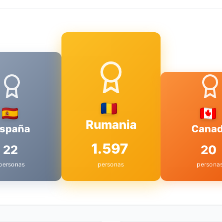
Rumania
spaña
Cana
1.597
22
20
personas
personas
persona