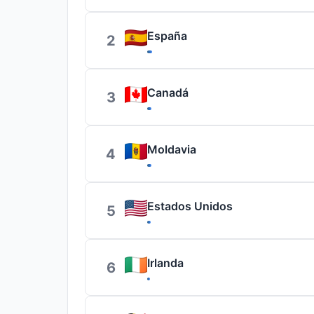
España
2
Canadá
3
Moldavia
4
Estados Unidos
5
Irlanda
6