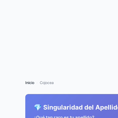
Inicio
Cojocea
💎 Singularidad del Apelli
¿Qué tan raro es tu apellido?