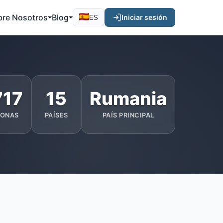
bre Nosotros
Blog
Iniciar sesión
ES
717
15
Rumania
SONAS
PAÍSES
PAÍS PRINCIPAL