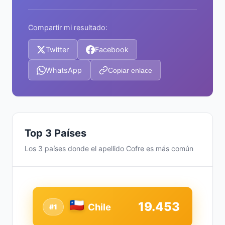
Compartir mi resultado:
Twitter
Facebook
WhatsApp
Copiar enlace
Top 3 Países
Los 3 países donde el apellido Cofre es más común
19.453
Chile
#1