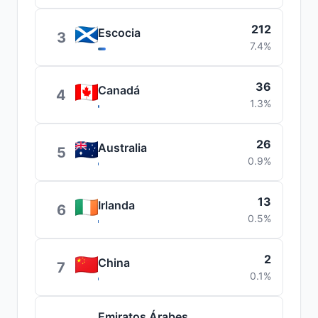
212
Escocia
3
7.4%
36
Canadá
4
1.3%
26
Australia
5
0.9%
13
Irlanda
6
0.5%
2
China
7
0.1%
Emiratos Árabes