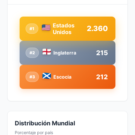
Estados
2.360
#1
Unidos
215
Inglaterra
#2
212
Escocia
#3
Distribución Mundial
Porcentaje por país