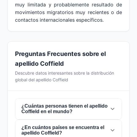
muy limitada y probablemente resultado de
movimientos migratorios muy recientes o de
contactos internacionales específicos.
Preguntas Frecuentes sobre el
apellido Coffield
Descubre datos interesantes sobre la distribución
global del apellido Coffield
¿Cuántas personas tienen el apellido
Coffield en el mundo?
¿En cuántos países se encuentra el
Actualmente hay aproximadamente
2.877
apellido Coffield?
personas
con el apellido
Coffield
en todo el