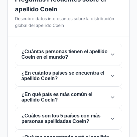
apellido Coeln
Descubre datos interesantes sobre la distribución
global del apellido Coeln
¿Cuántas personas tienen el apellido
Coeln en el mundo?
¿En cuántos países se encuentra el
Actualmente hay aproximadamente
50
apellido Coeln?
personas
con el apellido
Coeln
en todo el
mundo. Esto significa que aproximadamente 1
de cada
¿En qué país es más común el
160,000,000 personas
en el mundo
El apellido
Coeln
está presente en
8 países
de
apellido Coeln?
lleva este apellido. Se encuentra presente en
8
todo el mundo. Esto lo clasifica como un
países
, lo que refleja su distribución global.
apellido de alcance
local
. Su presencia en
múltiples países indica patrones históricos de
¿Cuáles son los 5 países con más
El apellido
Coeln
es más común en
Austria
,
personas apellidadas Coeln?
migración y dispersión familiar a lo largo de los
donde lo portan aproximadamente
23
siglos.
personas
. Esto representa el
46%
del total