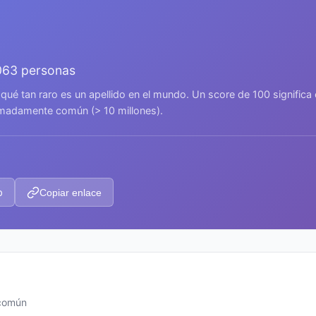
063 personas
 qué tan raro es un apellido en el mundo. Un score de 100 signific
remadamente común (> 10 millones).
p
Copiar enlace
 común