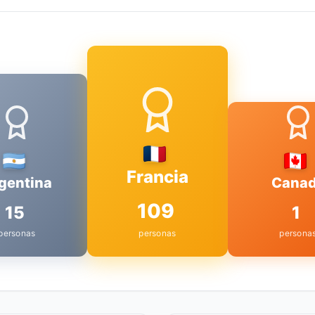
Francia
gentina
Cana
109
15
1
personas
personas
persona