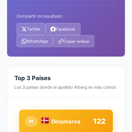
Compartir mi resultado:
Twitter
Facebook
WhatsApp
Copiar enlace
Top 3 Países
Los 3 países donde el apellido Arberg es más común
122
Dinamarca
#1