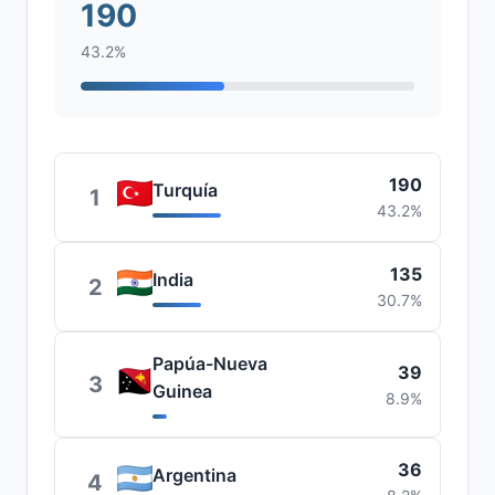
190
43.2%
190
Turquía
1
43.2%
135
India
2
30.7%
Papúa-Nueva
39
3
Guinea
8.9%
36
Argentina
4