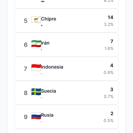
8.2%
14
Chipre
5
3.2%
7
Irán
6
1.6%
4
Indonesia
7
0.9%
3
Suecia
8
0.7%
2
Rusia
9
0.5%