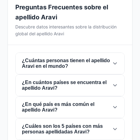
Preguntas Frecuentes sobre el
apellido Aravi
Descubre datos interesantes sobre la distribución
global del apellido Aravi
¿Cuántas personas tienen el apellido
Aravi en el mundo?
¿En cuántos países se encuentra el
Actualmente hay aproximadamente
440
apellido Aravi?
personas
con el apellido
Aravi
en todo el
mundo. Esto significa que aproximadamente 1
de cada
¿En qué país es más común el
18,181,818 personas
en el mundo
El apellido
Aravi
está presente en
18 países
apellido Aravi?
lleva este apellido. Se encuentra presente en
de todo el mundo. Esto lo clasifica como un
18 países
, lo que refleja su distribución global.
apellido de alcance
local
. Su presencia en
múltiples países indica patrones históricos de
¿Cuáles son los 5 países con más
El apellido
Aravi
es más común en
Turquía
,
personas apellidadas Aravi?
migración y dispersión familiar a lo largo de los
donde lo portan aproximadamente
190