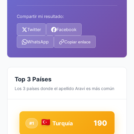
Compartir mi resultado:
Twitter
Facebook
WhatsApp
Copiar enlace
Top 3 Países
Los 3 países donde el apellido Aravi es más común
190
Turquía
#1