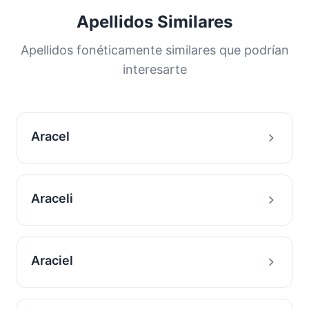
proporción de la población. Esta distribución
Apellidos Similares
nos ayuda a comprender los orígenes y la
historia migratoria de las familias con este
Apellidos fonéticamente similares que podrían
apellido.
interesarte
Aracel
Araceli
Araciel