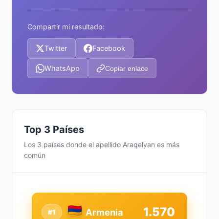
Compartir mi resultado:
Twitter
Facebook
WhatsApp
Copiar enlace
Top 3 Países
Los 3 países donde el apellido Araqelyan es más
común
1.570
Armenia
#1