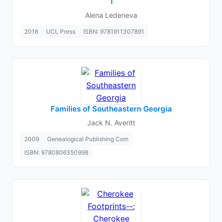
1
Alena Ledeneva
2018
UCL Press
ISBN: 9781911307891
Families of Southeastern Georgia
Jack N. Averitt
2009
Genealogical Publishing Com
ISBN: 9780806350998