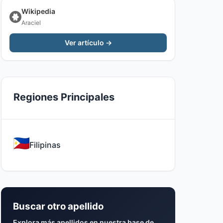
Wikipedia
Araciel
Ver artículo →
Regiones Principales
Filipinas
Buscar otro apellido
Explora más apellidos en nuestra base de