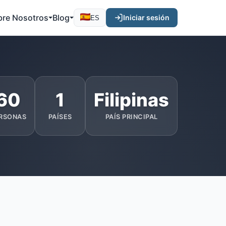
bre Nosotros
Blog
Iniciar sesión
ES
60
1
Filipinas
RSONAS
PAÍSES
PAÍS PRINCIPAL