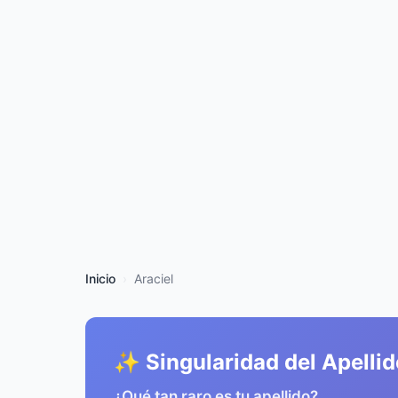
Inicio
Araciel
✨ Singularidad del Apellid
¿Qué tan raro es tu apellido?