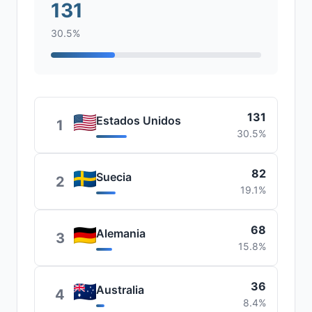
131
30.5%
131
Estados Unidos
1
30.5%
82
Suecia
2
19.1%
68
Alemania
3
15.8%
36
Australia
4
8.4%