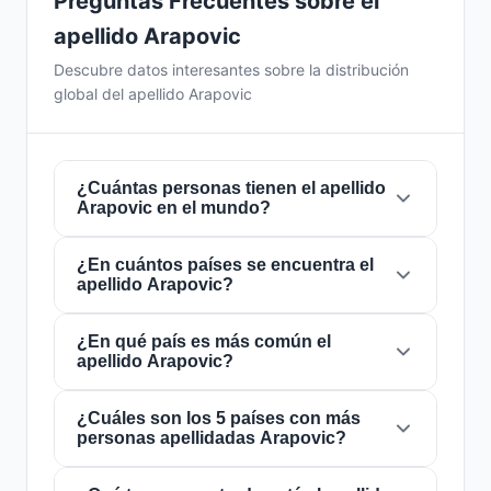
Preguntas Frecuentes sobre el
apellido Arapovic
Descubre datos interesantes sobre la distribución
global del apellido Arapovic
¿Cuántas personas tienen el apellido
Arapovic en el mundo?
¿En cuántos países se encuentra el
Actualmente hay aproximadamente
430
apellido Arapovic?
personas
con el apellido
Arapovic
en todo el
mundo. Esto significa que aproximadamente 1
de cada
¿En qué país es más común el
18,604,651 personas
en el mundo
El apellido
Arapovic
está presente en
23
apellido Arapovic?
lleva este apellido. Se encuentra presente en
países
de todo el mundo. Esto lo clasifica
23 países
, lo que refleja su distribución global.
como un apellido de alcance
local
. Su
presencia en múltiples países indica patrones
¿Cuáles son los 5 países con más
El apellido
Arapovic
es más común en
personas apellidadas Arapovic?
históricos de migración y dispersión familiar a
Estados Unidos
, donde lo portan
lo largo de los siglos.
aproximadamente
131 personas
. Esto