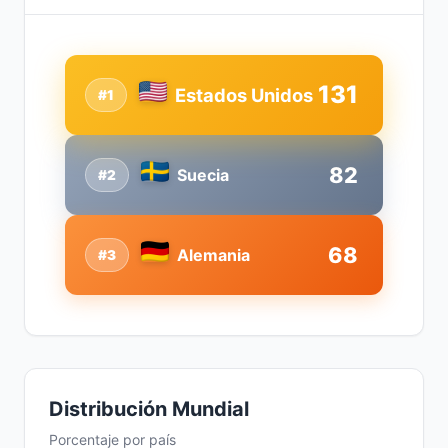
131
Estados Unidos
#1
82
Suecia
#2
68
Alemania
#3
Distribución Mundial
Porcentaje por país