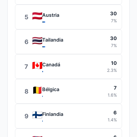
30
Austria
5
7%
30
Tailandia
6
7%
10
Canadá
7
2.3%
7
Bélgica
8
1.6%
6
Finlandia
9
1.4%