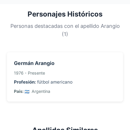
apellidos más comunes son compartidos por
una gran proporción de la población. Esta
Personajes Históricos
distribución nos ayuda a comprender los
orígenes y la historia migratoria de las familias
Personas destacadas con el apellido Arangio
con este apellido.
(1)
Germán Arangio
1976 - Presente
Profesión:
fútbol americano
País:
Argentina