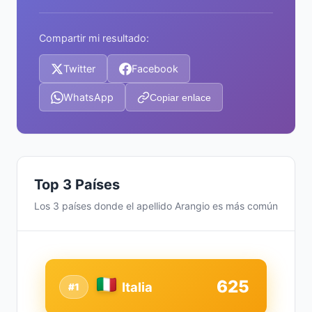
Compartir mi resultado:
Twitter
Facebook
WhatsApp
Copiar enlace
Top 3 Países
Los 3 países donde el apellido Arangio es más común
625
Italia
#1