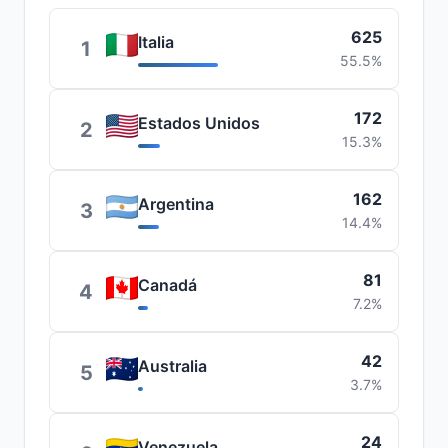
625
Italia
1
55.5%
172
Estados Unidos
2
15.3%
162
Argentina
3
14.4%
81
Canadá
4
7.2%
42
Australia
5
3.7%
24
Venezuela