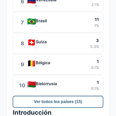
6
2.1%
11
Brasil
7
1%
3
Suiza
8
0.3%
1
Bélgica
9
0.1%
1
Bielorrusia
10
0.1%
Ver todos los países (15)
Introducción