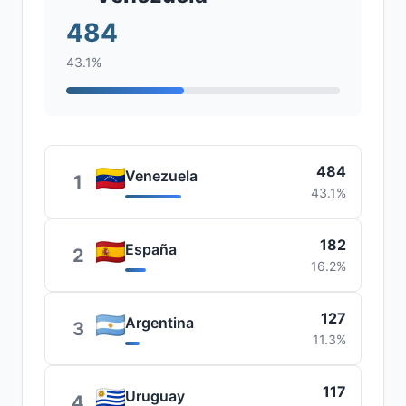
484
43.1%
484
Venezuela
1
43.1%
182
España
2
16.2%
127
Argentina
3
11.3%
117
Uruguay
4