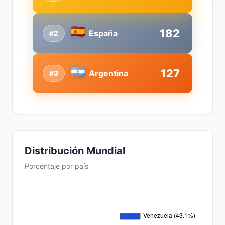
182
España
#2
127
Argentina
#3
Distribución Mundial
Porcentaje por país