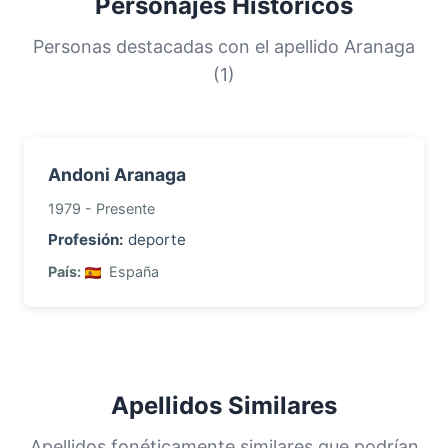
Personajes Históricos
Esta distribución nos ayuda a comprender los
orígenes y la historia migratoria de las familias
Personas destacadas con el apellido Aranaga
con este apellido.
(1)
Andoni Aranaga
1979 - Presente
Profesión:
deporte
País:
España
Apellidos Similares
Apellidos fonéticamente similares que podrían