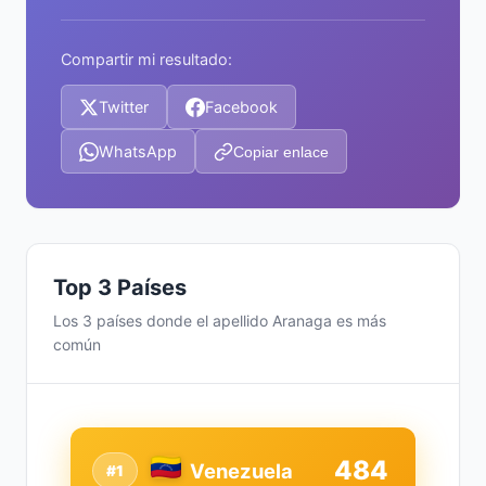
Compartir mi resultado:
Twitter
Facebook
WhatsApp
Copiar enlace
Top 3 Países
Los 3 países donde el apellido Aranaga es más
común
484
Venezuela
#1