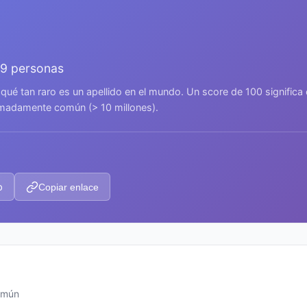
69 personas
 qué tan raro es un apellido en el mundo. Un score de 100 signific
remadamente común (> 10 millones).
p
Copiar enlace
común