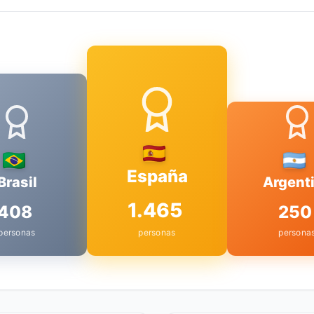
España
Brasil
Argent
1.465
408
250
personas
personas
persona