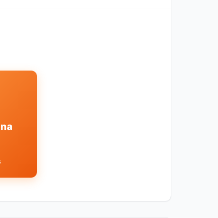
ina
s