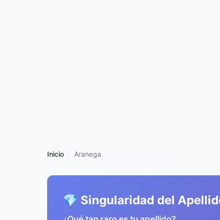
Inicio
Aranega
💎 Singularidad del Apelli
¿Qué tan raro es tu apellido?