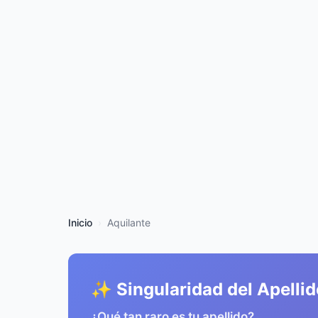
Inicio
Aquilante
✨ Singularidad del Apellid
¿Qué tan raro es tu apellido?