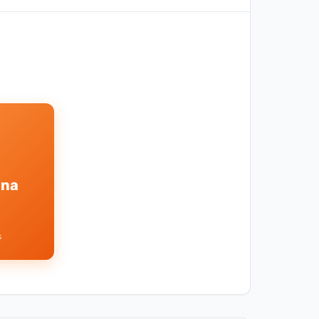
ina
s