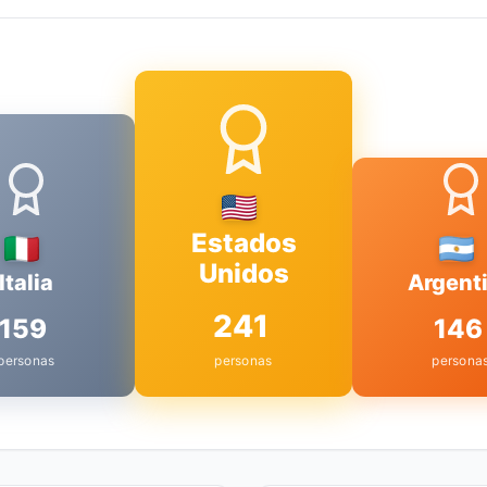
Estados
Unidos
Italia
Argent
241
159
146
personas
personas
persona