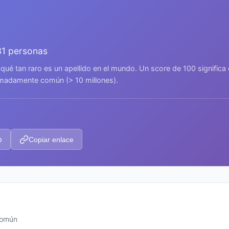
31 personas
 qué tan raro es un apellido en el mundo. Un score de 100 signific
remadamente común (> 10 millones).
p
Copiar enlace
común