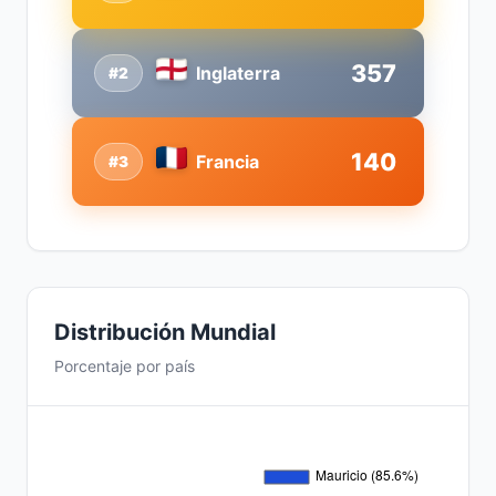
357
Inglaterra
#2
140
Francia
#3
Distribución Mundial
Porcentaje por país