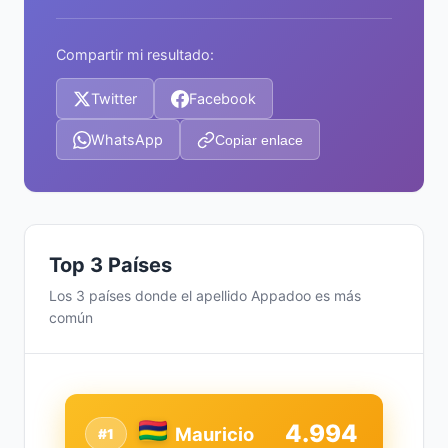
Compartir mi resultado:
Twitter
Facebook
WhatsApp
Copiar enlace
Top 3 Países
Los 3 países donde el apellido Appadoo es más
común
4.994
Mauricio
#1