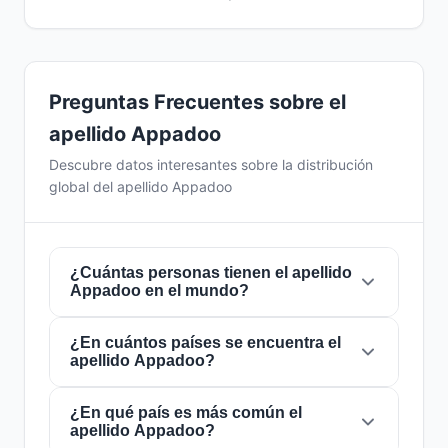
Preguntas Frecuentes sobre el
apellido Appadoo
Descubre datos interesantes sobre la distribución
global del apellido Appadoo
¿Cuántas personas tienen el apellido
Appadoo en el mundo?
¿En cuántos países se encuentra el
Actualmente hay aproximadamente
5.835
apellido Appadoo?
personas
con el apellido
Appadoo
en todo el
mundo. Esto significa que aproximadamente 1
de cada
¿En qué país es más común el
1,371,037 personas
en el mundo lleva
El apellido
Appadoo
está presente en
29
apellido Appadoo?
este apellido. Se encuentra presente en
29
países
de todo el mundo. Esto lo clasifica