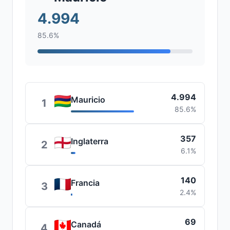
4.994
85.6%
4.994
Mauricio
1
85.6%
357
Inglaterra
2
6.1%
140
Francia
3
2.4%
69
Canadá
4