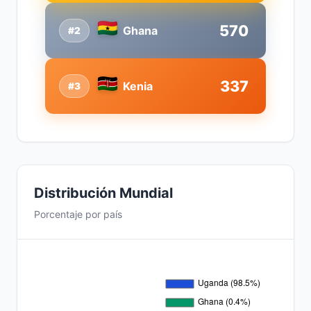
570
Ghana
#2
337
Kenia
#3
Distribución Mundial
Porcentaje por país