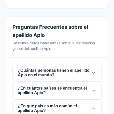
Preguntas Frecuentes sobre el
apellido Apio
Descubre datos interesantes sobre la distribución
global del apellido Apio
¿Cuántas personas tienen el apellido
Apio en el mundo?
¿En cuántos países se encuentra el
Actualmente hay aproximadamente
140.881
apellido Apio?
personas
con el apellido
Apio
en todo el
mundo. Esto significa que aproximadamente 1
de cada
¿En qué país es más común el
56,786 personas
en el mundo lleva
El apellido
Apio
está presente en
34 países
de
apellido Apio?
este apellido. Se encuentra presente en
34
todo el mundo. Esto lo clasifica como un