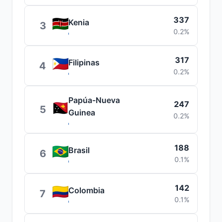
337
Kenia
3
0.2%
317
Filipinas
4
0.2%
Papúa-Nueva
247
5
Guinea
0.2%
188
Brasil
6
0.1%
142
Colombia
7
0.1%