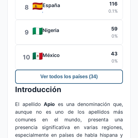
116
España
8
0.1%
59
Nigeria
9
0%
43
México
10
0%
Ver todos los países (34)
Introducción
El apellido
Apio
es una denominación que,
aunque no es uno de los apellidos más
comunes en el mundo, presenta una
presencia significativa en varias regiones,
especialmente en países de habla hispana y