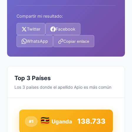
Compartir mi resultado:
Twitter
Facebook
WhatsApp
Copiar enlace
Top 3 Países
Los 3 países donde el apellido Apio es más común
138.733
Uganda
#1