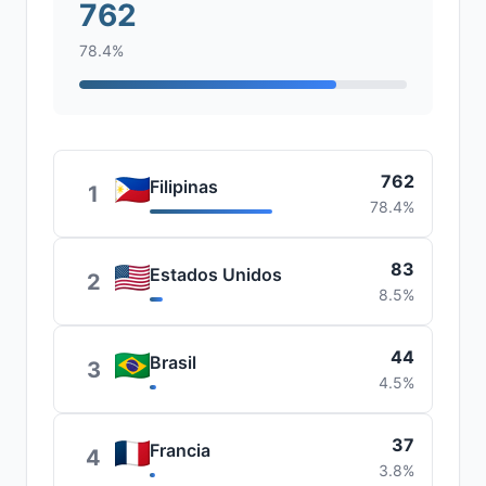
762
78.4%
762
Filipinas
1
78.4%
83
Estados Unidos
2
8.5%
44
Brasil
3
4.5%
37
Francia
4
3.8%