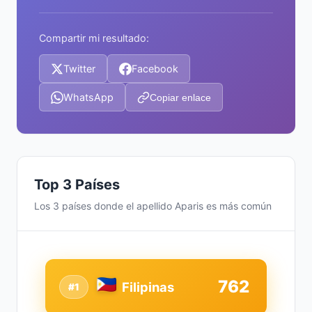
Compartir mi resultado:
Twitter
Facebook
WhatsApp
Copiar enlace
Top 3 Países
Los 3 países donde el apellido Aparis es más común
762
Filipinas
#1