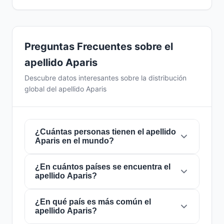
Preguntas Frecuentes sobre el
apellido Aparis
Descubre datos interesantes sobre la distribución
global del apellido Aparis
¿Cuántas personas tienen el apellido
Aparis en el mundo?
¿En cuántos países se encuentra el
Actualmente hay aproximadamente
972
apellido Aparis?
personas
con el apellido
Aparis
en todo el
mundo. Esto significa que aproximadamente 1
de cada
¿En qué país es más común el
8,230,453 personas
en el mundo
El apellido
Aparis
está presente en
15 países
apellido Aparis?
lleva este apellido. Se encuentra presente en
de todo el mundo. Esto lo clasifica como un