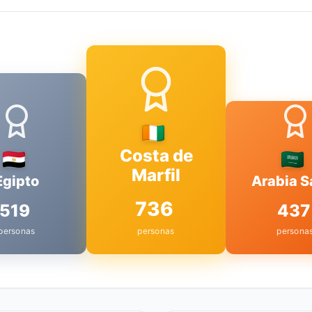
Costa de
Marfil
Egipto
Arabia S
736
519
437
personas
personas
persona