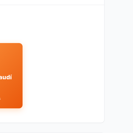
audí
s