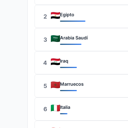
Egipto
2
Arabia Saudí
3
Iraq
4
Marruecos
5
Italia
6