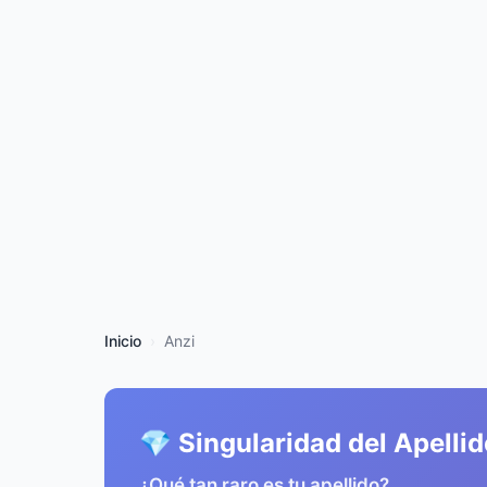
Inicio
Anzi
💎 Singularidad del Apelli
¿Qué tan raro es tu apellido?