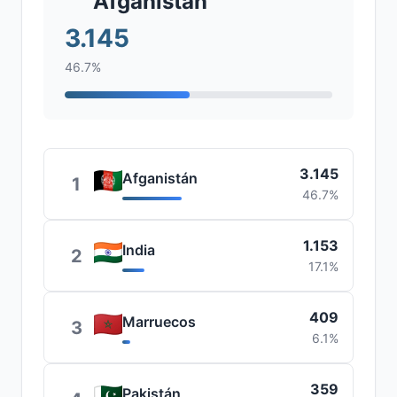
Afganistán
3.145
46.7%
3.145
Afganistán
1
46.7%
1.153
India
2
17.1%
409
Marruecos
3
6.1%
359
Pakistán