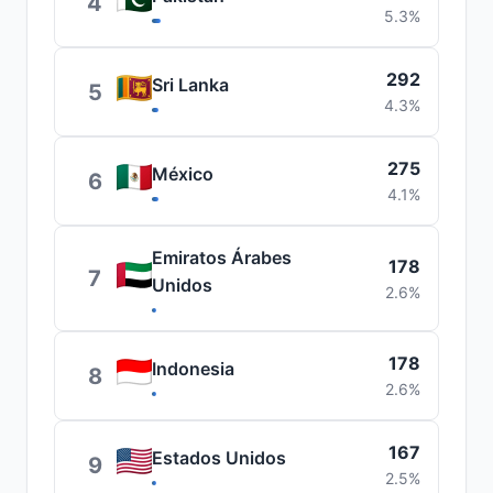
4
5.3%
292
Sri Lanka
5
4.3%
275
México
6
4.1%
Emiratos Árabes
178
7
Unidos
2.6%
178
Indonesia
8
2.6%
167
Estados Unidos
9
2.5%