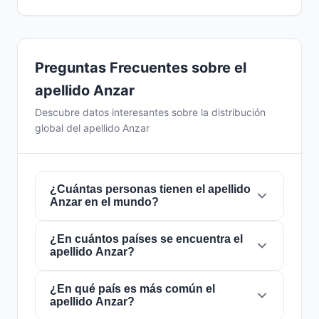
Preguntas Frecuentes sobre el
apellido Anzar
Descubre datos interesantes sobre la distribución
global del apellido Anzar
¿Cuántas personas tienen el apellido
Anzar en el mundo?
¿En cuántos países se encuentra el
Actualmente hay aproximadamente
6.728
apellido Anzar?
personas
con el apellido
Anzar
en todo el
mundo. Esto significa que aproximadamente 1
de cada
¿En qué país es más común el
1,189,061 personas
en el mundo lleva
El apellido
Anzar
está presente en
40 países
apellido Anzar?
este apellido. Se encuentra presente en
40
de todo el mundo. Esto lo clasifica como un