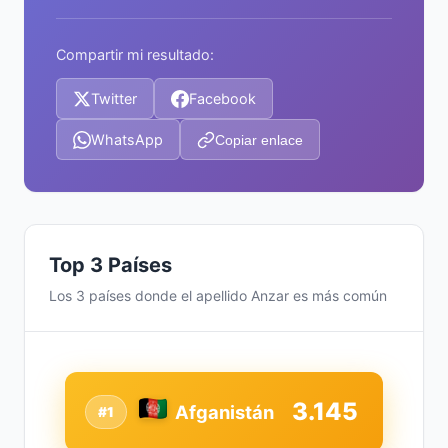
Compartir mi resultado:
Twitter
Facebook
WhatsApp
Copiar enlace
Top 3 Países
Los 3 países donde el apellido Anzar es más común
3.145
Afganistán
#1