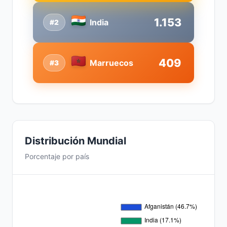
1.153
India
#2
409
Marruecos
#3
Distribución Mundial
Porcentaje por país