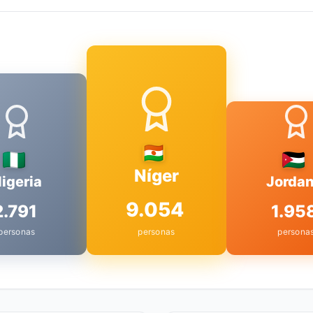
Níger
igeria
Jordan
9.054
2.791
1.95
personas
personas
persona