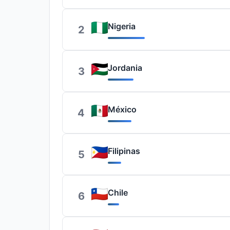
Nigeria
2
Jordania
3
México
4
Filipinas
5
Chile
6