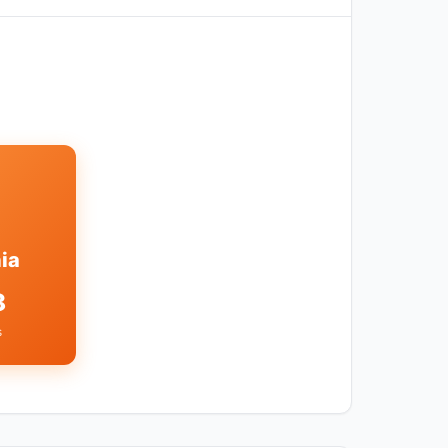
ia
8
s