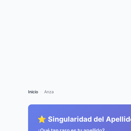
Inicio
Anza
⭐ Singularidad del Apellid
¿Qué tan raro es tu apellido?